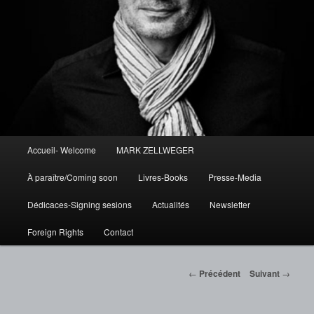
Menu
Accueil- Welcome
MARK ZELLWEGER
Aller
principal
À paraître/Coming soon
Livres-Books
Presse-Media
au
Dédicaces-Signing sesions
Actualités
Newsletter
contenu
Foreign Rights
Contact
principal
Navigation
←
Précédent
Suivant
→
des
articles