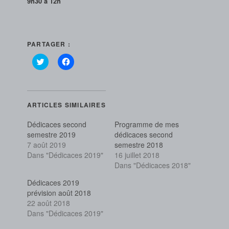
9h30 à 12h
PARTAGER :
Cliquez
Cliquez
pour
pour
partager
partager
sur
sur
Twitter(ouvre
Facebook(ouvre
dans
dans
une
une
ARTICLES SIMILAIRES
nouvelle
nouvelle
fenêtre)
fenêtre)
Dédicaces second
Programme de mes
semestre 2019
dédicaces second
7 août 2019
semestre 2018
Dans "Dédicaces 2019"
16 juillet 2018
Dans "Dédicaces 2018"
Dédicaces 2019
prévision août 2018
22 août 2018
Dans "Dédicaces 2019"