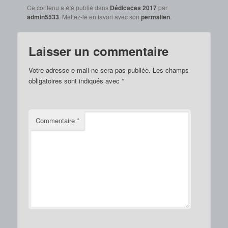
Ce contenu a été publié dans
Dédicaces 2017
par
admin5533
. Mettez-le en favori avec son
permalien
.
Laisser un commentaire
Votre adresse e-mail ne sera pas publiée.
Les champs
obligatoires sont indiqués avec
*
Commentaire
*