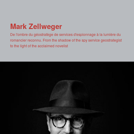
Mark Zellweger
De l'ombre du géostratège de services d'espionnage à la lumière du
romancier reconnu. From the shadow of the spy service geostrategist
to the light of the acclaimed novelist