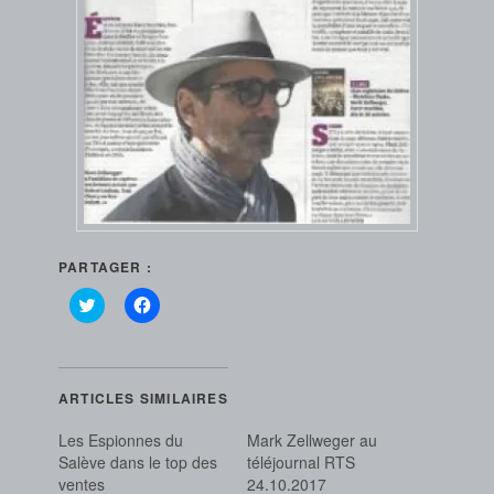
PARTAGER :
Cliquez
Cliquez
pour
pour
partager
partager
sur
sur
Twitter(ouvre
Facebook(ouvre
dans
dans
une
une
ARTICLES SIMILAIRES
nouvelle
nouvelle
fenêtre)
fenêtre)
Les Espionnes du
Mark Zellweger au
Salève dans le top des
téléjournal RTS
ventes
24.10.2017