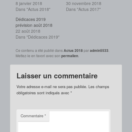
8 janvier 2018
30 novembre 2018
Dans "Actus 2018"
Dans "Actus 2017"
Dédicaces 2019
prévision août 2018
22 août 2018
Dans "Dédicaces 2019"
Ce contenu a été publié dans
Actus 2018
par
admin5533
.
Mettez-le en favori avec son
permalien
.
Laisser un commentaire
Votre adresse e-mail ne sera pas publiée.
Les champs
obligatoires sont indiqués avec
*
Commentaire
*