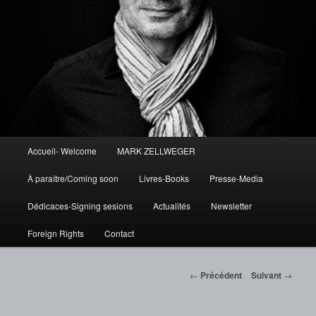
Menu
Accueil- Welcome
MARK ZELLWEGER
Aller
principal
À paraître/Coming soon
Livres-Books
Presse-Media
au
Dédicaces-Signing sesions
Actualités
Newsletter
contenu
Foreign Rights
Contact
principal
Navigation
←
Précédent
Suivant
→
des
articles