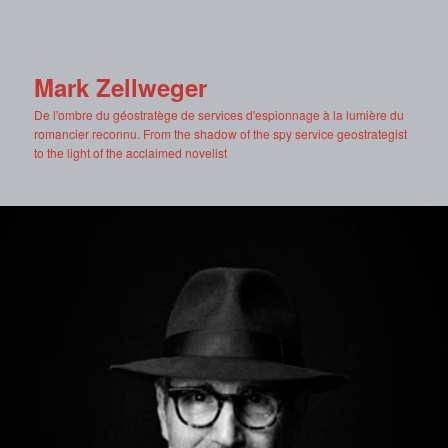
Mark Zellweger
De l'ombre du géostratège de services d'espionnage à la lumière du
romancier reconnu. From the shadow of the spy service geostrategist
to the light of the acclaimed novelist