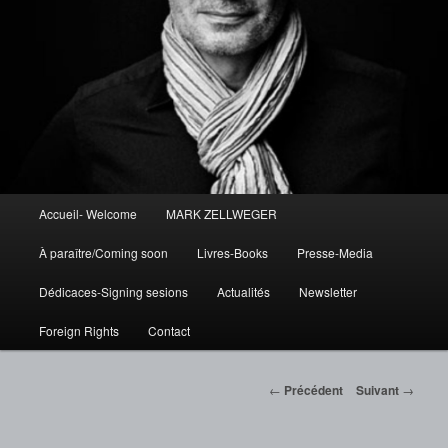
Menu
Accueil- Welcome
MARK ZELLWEGER
Aller
principal
À paraître/Coming soon
Livres-Books
Presse-Media
au
Dédicaces-Signing sesions
Actualités
Newsletter
contenu
Foreign Rights
Contact
principal
Navigation
←
Précédent
Suivant
→
des
articles