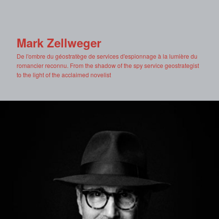
Mark Zellweger
De l'ombre du géostratège de services d'espionnage à la lumière du
romancier reconnu. From the shadow of the spy service geostrategist
to the light of the acclaimed novelist