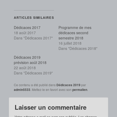
partager
partager
sur
sur
Twitter(ouvre
Facebook(ouvre
dans
dans
une
une
ARTICLES SIMILAIRES
nouvelle
nouvelle
fenêtre)
fenêtre)
Dédicaces 2017
Programme de mes
18 août 2017
dédicaces second
Dans "Dédicaces 2017"
semestre 2018
16 juillet 2018
Dans "Dédicaces 2018"
Dédicaces 2019
prévision août 2018
22 août 2018
Dans "Dédicaces 2019"
Ce contenu a été publié dans
Dédicaces 2019
par
admin5533
. Mettez-le en favori avec son
permalien
.
Laisser un commentaire
Votre adresse e-mail ne sera pas publiée.
Les champs