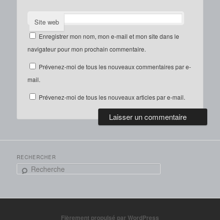
Site web
Enregistrer mon nom, mon e-mail et mon site dans le
navigateur pour mon prochain commentaire.
Prévenez-moi de tous les nouveaux commentaires par e-
mail.
Prévenez-moi de tous les nouveaux articles par e-mail.
RECHERCHER
R
e
c
h
e
r
Fièrement propulsé par WordPress